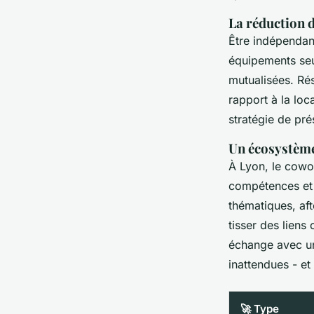
La réduction d
Être indépendant,
équipements seu
mutualisées. Ré
rapport à la loc
stratégie de pré
Un écosystème
À Lyon, le cowor
compétences et 
thématiques, af
tisser des liens
échange avec un 
inattendues - et
🚀 Type