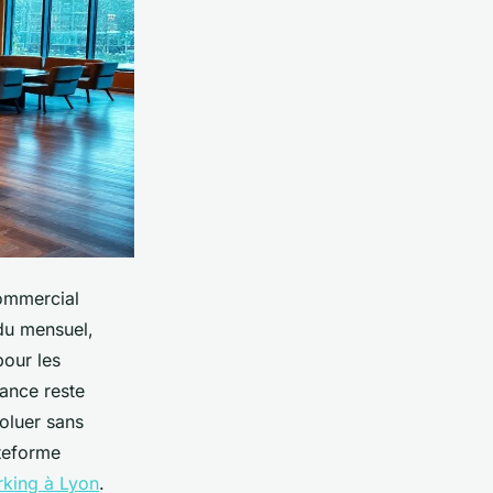
commercial
 du mensuel,
pour les
sance reste
oluer sans
ateforme
rking à Lyon
.