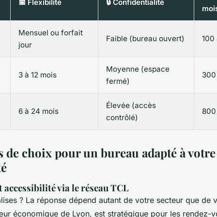
📅 Flexibilité
🔒 Confidentialité
moi
Mensuel ou forfait
Faible (bureau ouvert)
100 
jour
Moyenne (espace
3 à 12 mois
300
fermé)
Élevée (accès
6 à 24 mois
800 
contrôlé)
es de choix pour un bureau adapté à votre
té
t accessibilité via le réseau TCL
lises ? La réponse dépend autant de votre secteur que de 
œur économique de Lyon, est stratégique pour les rendez-vo