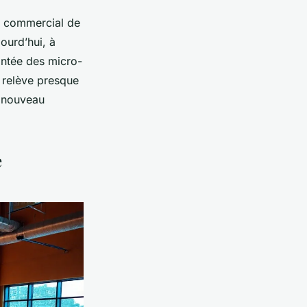
ail commercial de
jourd’hui, à
montée des micro-
x relève presque
un nouveau
e