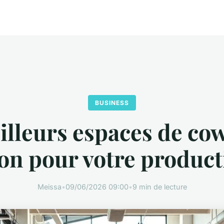
BUSINESS
illeurs espaces de co
on pour votre product
Meissa
•
09/06/2026 09:00
•
9 min de lecture