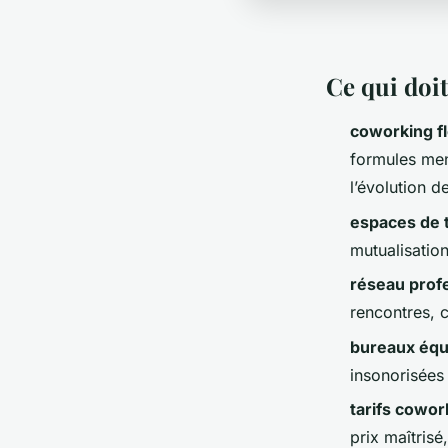
Ce qui doit
coworking fl
formules men
l’évolution de
espaces de t
mutualisatio
réseau prof
rencontres, 
bureaux équ
insonorisées 
tarifs cowor
prix maîtris