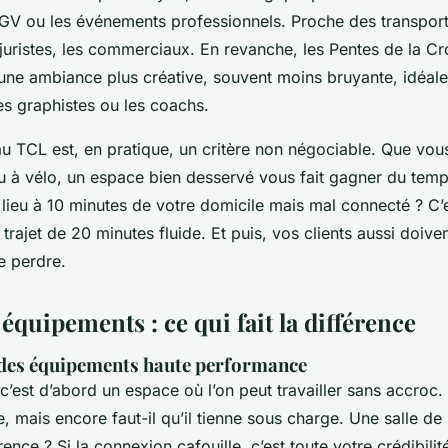
V ou les événements professionnels. Proche des transports, 
 juristes, les commerciaux. En revanche, les Pentes de la C
 une ambiance plus créative, souvent moins bruyante, idéale
es graphistes ou les coachs.
au TCL est, en pratique, un critère non négociable. Que vou
u à vélo, un espace bien desservé vous fait gagner du temps
 lieu à 10 minutes de votre domicile mais mal connecté ? C’
 trajet de 20 minutes fluide. Et puis, vos clients aussi doiv
e perdre.
 équipements : ce qui fait la différence
des équipements haute performance
’est d’abord un espace où l’on peut travailler sans accroc
, mais encore faut-il qu’il tienne sous charge. Une salle de
nce ? Si la connexion cafouille, c’est toute votre crédibilité 