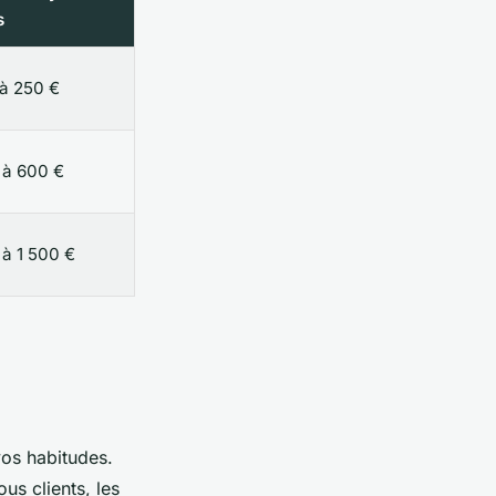
s
à 250 €
 à 600 €
à 1 500 €
vos habitudes.
us clients, les