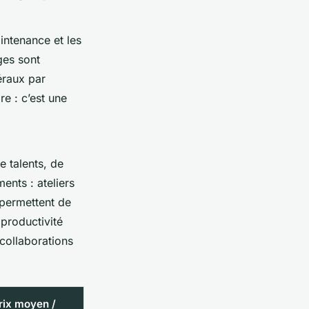
aintenance et les
ges sont
éraux par
re : c’est une
e talents, de
nts : ateliers
 permettent de
 productivité
collaborations
rix moyen /