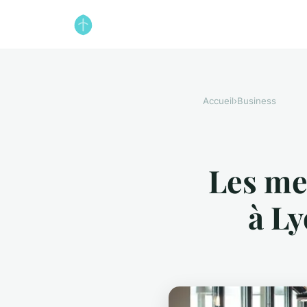
Accueil
›
Business
Les me
à Ly