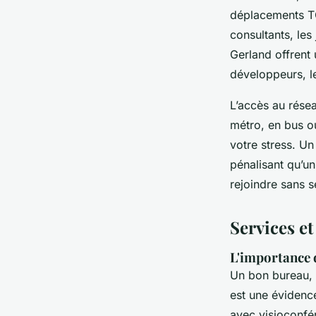
déplacements TG
consultants, les
Gerland offrent
développeurs, l
L’accès au rése
métro, en bus o
votre stress. Un
pénalisant qu’un
rejoindre sans s
Services et
L'importance 
Un bon bureau, c
est une évidence
avec visioconfére