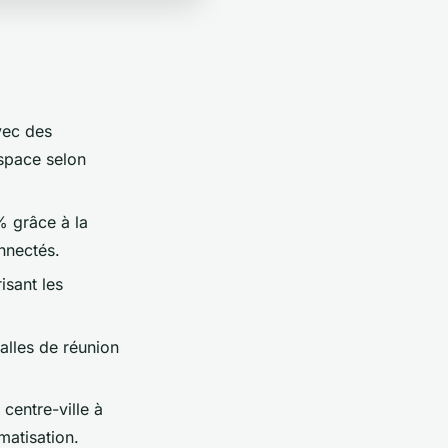
avec des
espace selon
% grâce à la
nnectés.
isant les
alles de réunion
centre-ville à
matisation.