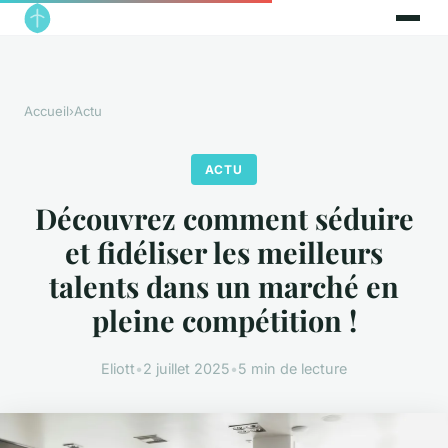
Accueil
›
Actu
ACTU
Découvrez comment séduire
et fidéliser les meilleurs
talents dans un marché en
pleine compétition !
Eliott
•
2 juillet 2025
•
5 min de lecture