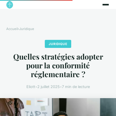
Accueil
›
Juridique
JURIDIQUE
Quelles stratégies adopter
pour la conformité
réglementaire ?
Eliott
•
2 juillet 2025
•
7 min de lecture