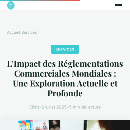
Accueil
›
Services
SERVICES
L'Impact des Réglementations
Commerciales Mondiales :
Une Exploration Actuelle et
Profonde
Eliott
•
2 juillet 2025
•
5 min de lecture