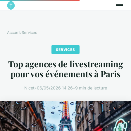
Accueil
›
Services
SERVICES
Top agences de livestreaming
pour vos événements à Paris
Nicet
•
06/05/2026 14:26
•
9 min de lecture